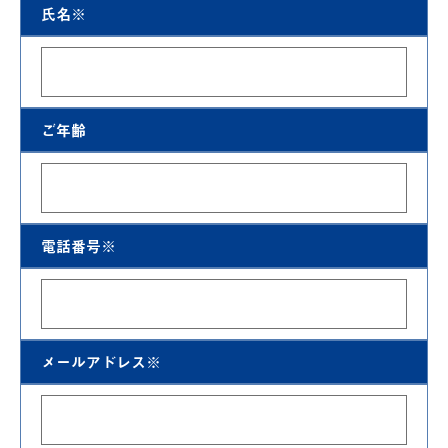
氏名※
ご年齢
電話番号※
メールアドレス※